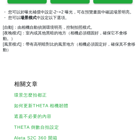
・ 您可以於曝光補償中設定-2~+2 曝光，可在預覽畫面中確認場景明亮。
・ 您可以
場景模式
中設定以下選項。
[自動]：由相機自動偵測環境明亮，控制拍照模式。
[夜晚模式]：室內或其他黑暗的地方（相機必須穩固好，確保它不會移
動。）
[風景模式]：帶有高明暗對比的風景地方（相機必須固定好，確保其不會移
動）
相關文章
環景怎麼拍都正
如何更新THETA 相機韌體
遮蓋不必要的內容
THETA 倒數自拍設定
Aleta S2C 360 開箱