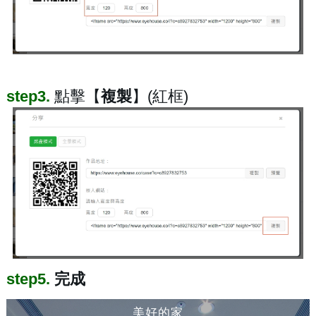
step3.
點擊【
複製
】(紅框)
step5.
完成