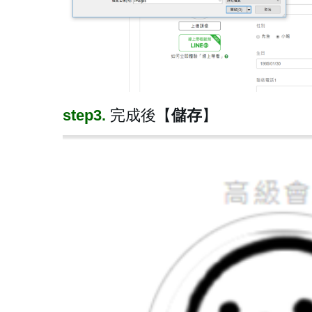
step3.
完成後【
儲存
】