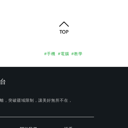
#手機
#電腦
#教學
台
離，突破疆域限制，讓美好無所不在，